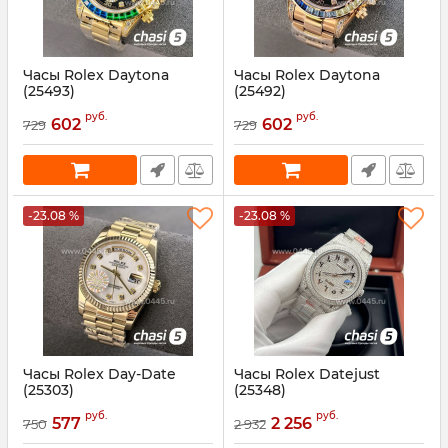
Часы Rolex Daytona
Часы Rolex Daytona
(25493)
(25492)
Артикул:
25493
Артикул:
25492
руб.
руб.
602
602
729
729
-23.08 %
-23.08 %
Часы Rolex Day-Date
Часы Rolex Datejust
(25303)
(25348)
Артикул:
25303
Артикул:
25348
руб.
руб.
577
2 256
750
2 932