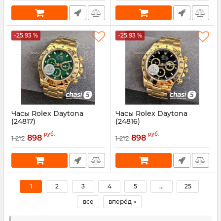
-25.93 %
-25.93 %
Часы Rolex Daytona
Часы Rolex Daytona
(24817)
(24816)
Артикул:
24817
Артикул:
24816
руб.
руб.
898
898
1 212
1 212
1
2
3
4
5
...
25
все
вперёд »