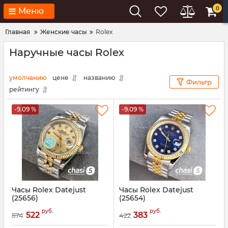
0
Меню
Главная
Женские часы
Rolex
Наручные часы Rolex
умолчанию
цене
названию
Фильтр
рейтингу
-9.09 %
-9.09 %
Часы Rolex Datejust
Часы Rolex Datejust
(25656)
(25654)
Артикул:
25656
Артикул:
25654
руб.
руб.
522
383
574
422