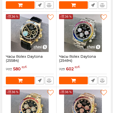
-17.36 %
-17.36 %
Часы Rolex Daytona
Часы Rolex Daytona
(25584)
(25494)
Артикул:
25584
Артикул:
25494
руб.
руб.
580
602
702
729
-17.36 %
-17.36 %