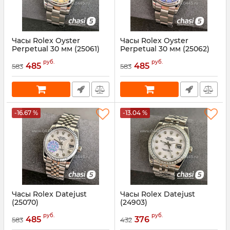
Часы Rolex Oyster
Часы Rolex Oyster
Perpetual 30 мм (25061)
Perpetual 30 мм (25062)
Артикул:
25061
Артикул:
25062
руб.
руб.
485
485
583
583
-16.67 %
-13.04 %
Часы Rolex Datejust
Часы Rolex Datejust
(25070)
(24903)
Артикул:
25070
Артикул:
24903
руб.
руб.
485
376
583
432