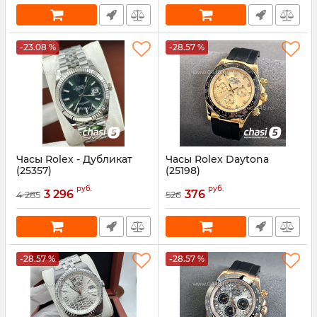
-23.08 %
-28.57 %
Часы Rolex - Дубликат
Часы Rolex Daytona
(25357)
(25198)
Артикул:
25357
Артикул:
25198
руб.
руб.
3 296
376
4 285
526
-28.57 %
-28.57 %