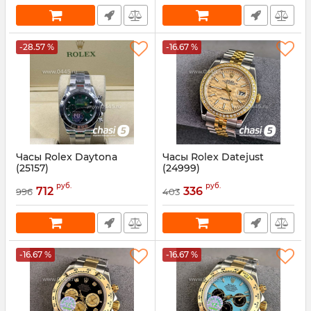
-28.57 %
-16.67 %
Часы Rolex Daytona
Часы Rolex Datejust
(25157)
(24999)
Артикул:
25157
Артикул:
24999
руб.
руб.
712
336
996
403
-16.67 %
-16.67 %