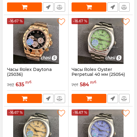
-16.67 %
-16.67 %
Часы Rolex Daytona
Часы Rolex Oyster
(25036)
Perpetual 40 мм (25054)
Артикул:
25036
Артикул:
25054
руб.
руб.
635
584
762
701
-16.67 %
-16.67 %