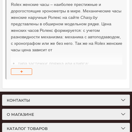
Rolex женские часы – наиболее престижные и
дорогостоящие хронометры в мире. Механические часы
женские наручные Ролекс на сайте
Chasy
.
by
представлены в обширном модельном рядке. Цена
женских часов Ролекс формируется: с учетом
разновидности механизма: механика с автоподзаводом,
с хронографом или же без него. Так же на Rolex женские
часы цена зависит от
типа застежки: пряжка или клипса;
+
цвета корпуса и циферблата;
наличия дополнительных функций и пр.
КОНТАКТЫ
Часы женские наручные Rolex - это в первую очередь
аристократичная классика дизайна с безупречным
часовым механизмом. Ролекс женские часы оригинал
О МАГАЗИНЕ
удивительно подчеркивают образ и сочетаются со всеми
стилями одежды.
КАТАЛОГ ТОВАРОВ