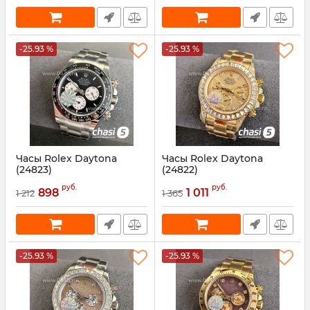
-25.93 %
-25.93 %
Часы Rolex Daytona
Часы Rolex Daytona
(24823)
(24822)
Артикул:
24823
Артикул:
24822
руб.
руб.
898
1 011
1 212
1 365
-25.93 %
-25.93 %